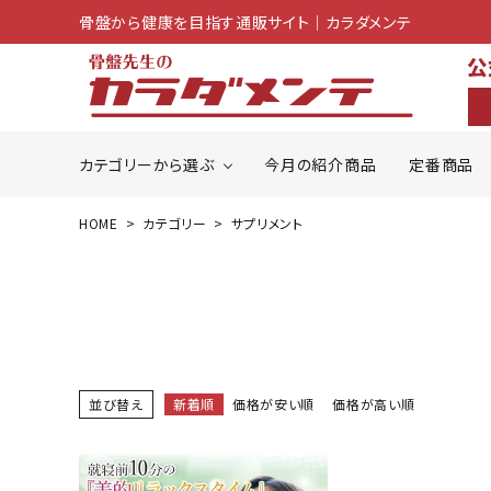
骨盤から健康を目指す通販サイト│カラダメンテ
カテゴリーから選ぶ
今月の紹介商品
定番商品
HOME
カテゴリー
サプリメント
search
ACCOUNT MENU
ようこそ ゲスト 様
meeting_room
person
ログイン
会員登録
並び替え
新着順
価格が安い順
価格が高い順