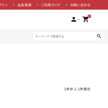
グイン
会員登録
ご利用ガイド
お問い合わせ
0
person
shopping_cart
search
1
件中
1
-
1
件表示