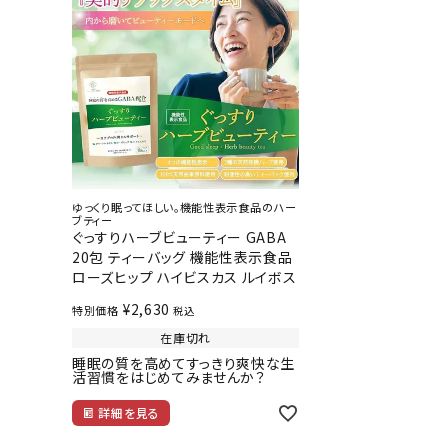
カテゴリーから探す
実店舗一覧
ゆっくり眠ってほしい。機能性表示食品のハー
045-947-3303
call
ブティー
ぐっすりハーブビューティー GABA
schedule
営業時間 - 10:00～18:00（定休日 - 土日・祝）
20包 ティーバッグ 機能性表示食品
ローズヒップ ハイビスカス ルイボス
¥
2,630
特別価格
税込
在庫切れ
睡眠の質を高めてすっきり爽快な生
活習慣をはじめてみませんか？
詳細を見る