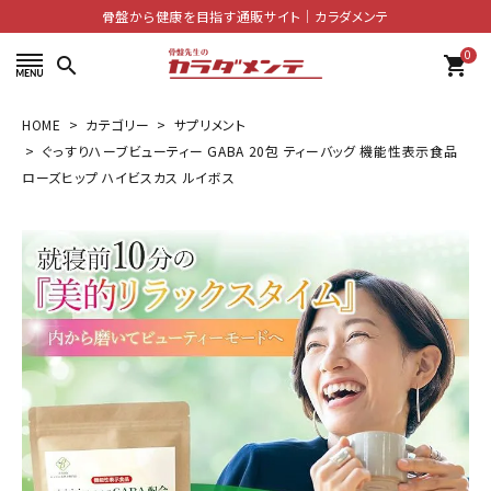
骨盤から健康を目指す通販サイト│カラダメンテ
0
search
shopping_cart
HOME
カテゴリー
サプリメント
search
ぐっすりハーブビューティー GABA 20包 ティーバッグ 機能性表示食品
ローズヒップ ハイビスカス ルイボス
ACCOUNT MENU
ようこそ ゲスト 様
meeting_room
person
ログイン
会員登録