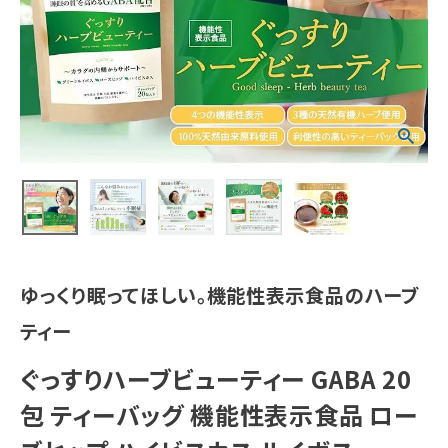
カテゴリーから探す
実店舗一覧
045-947-3303
call
schedule
営業時間 - 10:00～18:00（定休日 - 土日・祝）
ゆっくり眠ってほしい。機能性表示食品のハーブ
ティー
ぐっすりハーブビューティー GABA 20
包 ティーバッグ 機能性表示食品 ロー