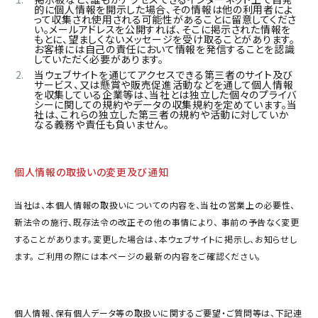
的に個人情報を開示した場合、その情報は他の利用者によ
って収集され使用される可能性があることに留意してくださ
い。メールアドレスを公開すれば、そこに掲示された情報を
もとに、望ましくないメッセージを受け取ることがあります。
お客様には自己の責任において情報を発信することを認識
していただく必要があります。
当ウェブサイトを通じてアクセスできる第三者のサイト及び
サービス、又は懸賞や販売促進活動などを通して個人情報
を収集している企業等は、当社とは独立した個々のプライバ
シーに関しての規約やデータの収集規約を定めています。当
社は、これらの独立した第三者の規約や活動に対していか
なる義務や責任も負いません。
個人情報の取扱いの変更及び通知
当社は、本個人情報の取扱いについての内容を、当社の営業上の必要性、
新法令の施行、既存法令の改正その他の事情により、 事前の予告なく変更
することがあります。変更した場合は、本ウェブサイトに掲示し、お知らせし
ます。 ご利用の際には本ページの最新の内容をご確認ください。
個人情報、保有個人データ等の取扱いに関するご要望・ご質問等は、下記連