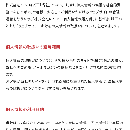
株式会社K・S・K(以下「当社」といいます。)は、個人情報の保護を社会的責
カテゴリーから探す
務であると考え、お客様に安心してご利用いただけるウェブサイトの管理・
運営を行うため、「株式会社K・S・K 個人情報保護方針」に基づき、以下の
実店舗一覧
とおり「ウェブサイトにおける個人情報の取扱いについて」を定めました。
045-947-3303
call
schedule
営業時間 - 10:00～18:00（定休日 - 土日・祝）
個人情報の取扱いの適用範囲
個人情報の取扱いについては、お客様が当社のサイトを通じて商品の購入、
当社へのご連絡、メールマガジンの購読などをご利用された時に適応され
ます。
お客様が当社のサイトを利用される際に収集された個人情報は、当個人情
報の取扱いについての考え方に従い管理されます。
個人情報の利用目的
当社は、お客様から収集させていただいた個人情報、ご注文情報（お客様の
注文履歴に関する情報を含む）を、本サービスを提供する目的の他に、以下