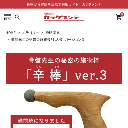
骨盤から健康を目指す通販サイト│カラダメンテ
0
search
shopping_cart
HOME
カテゴリー
施術道具
search
骨盤先生の秘密の施術棒「しん棒」バージョン３
ACCOUNT MENU
ようこそ ゲスト 様
meeting_room
person
ログイン
会員登録