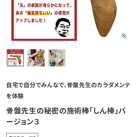
カテゴリーから探す
実店舗一覧
045-947-3303
call
schedule
営業時間 - 10:00～18:00（定休日 - 土日・祝）
自宅で自分でみんなで、骨盤先生のカラダメンテ
を体験
骨盤先生の秘密の施術棒「しん棒」バ
ージョン３