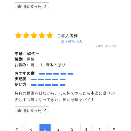
役に立った
2
ご購入者様
購入確認済み
2026-03-23
年齢:
50代〜
性別:
男性
お悩み:
肩こり, 身体のはり
おすすめ度
実感度
使い方
特典の動画を観ながら、しん棒でやったら本当に凝りが
少しずつ無くなってきた。良い意味ヤバイ！
役に立った
0
​1
​2
​3
​4